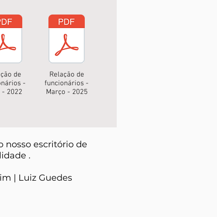
ação de
Relação de
onários -
funcionários -
l - 2022
Março - 2025
o nosso escritório de
lidade .
im |
Luiz Guedes