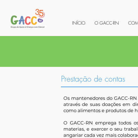
INÍCIO
O GACC-RN
COM
Prestação de contas
Os mantenedores do GACC-RN são
através de suas doações em di
como alimentos e produtos de hig
O GACC-RN emprega todos os e
materias, e exercer o seu trab
angariar cada vez mais colaborad