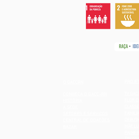
PROJE
O GACCRN
TV GAC
CONHEÇA O GACC-RN
FLOR D
HISTÓRIA
CLASSE
A SEDE
FAMILI
SETORES E SERVIÇOS
DEBUTA
CENTRAL DE DOAÇÕES
MÃE LU
BAZAR
PAI HER