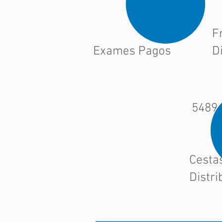
F
Exames Pagos
D
5489
Cesta
Distri