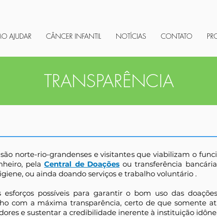
O AJUDAR
CÂNCER INFANTIL
NOTÍCIAS
CONTATO
PR
TRANSPARÊNCIA
 norte-rio-grandenses e visitantes que viabilizam o func
nheiro, pela
Central de Doações
ou transferência bancári
iene, ou ainda doando serviços e trabalho voluntário .
sforços possíveis para garantir o bom uso das doaçõe
alho com a máxima transparência, certo de que somente at
ores e sustentar a credibilidade inerente à instituição idône