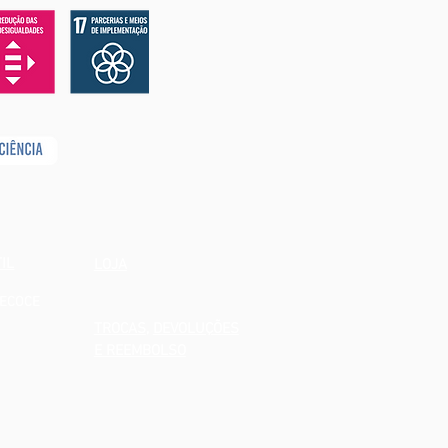
IL
LOJA
RECOCE
TROCAS
,
DEVOLUÇÕES
E REEMBOLSO