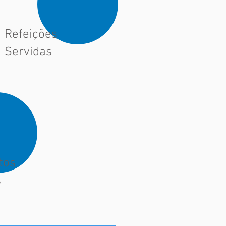
Refeições
Servidas
tos
s