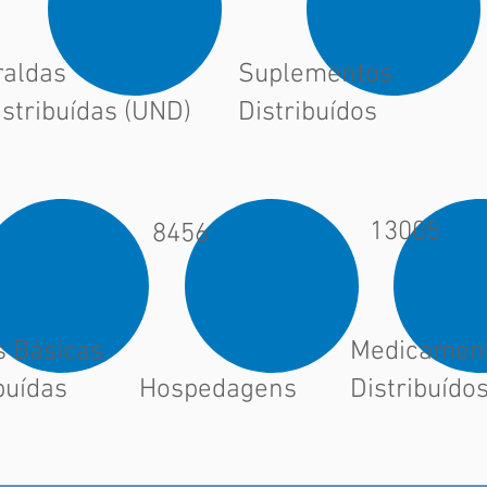
raldas
Suplementos
istribuídas (UND)
Distribuídos
13005
8456
s Básicas
Medicamen
buídas
Hospedagens
Distribuído