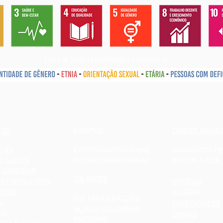
TOS
EVENTOS
CÂNCER INFANT
C-RN
EVENTOS INSTITUCIONAIS
DIAGNÓSTICO P
E CACTOS
FESTAS COMEMORATIVAS
BUSQUE AJUDA
 DOMICILIAR
COLABORE
AS FORTALECIDAS
NOTÍCIAS
NTES
GALERIA
DOE PARA O GACC-RN
Z
PRESTAÇÃO DE
SEJA UM VOLUNTÁRIO
ÓI
CONTAS
PARCERIAS