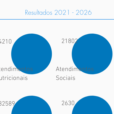
Resultados 2021 - 2026
21802
4210
tendimentos
Atendimentos
utricionais
Sociais
2630
32589