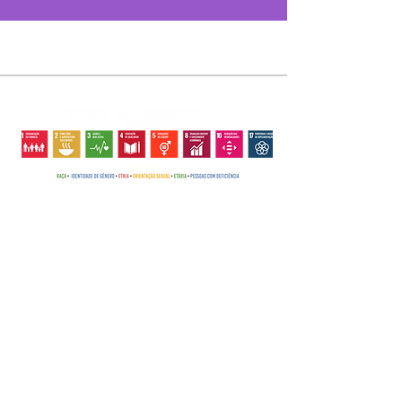
O GACCRN
PROJETOS
EVENTOS
CÂNCER INFANTIL
LOJA
TV GACC-RN
EVENTOS
DIAGNÓSTICO
CONHEÇA O
FLOR DE CACTOS
INSTITUCIONAIS
PRECOCE
GACC-RN
TROCAS
,
DEVOL
CLASSE DOMICILIAR
FESTAS
BUSQUE AJUDA
HISTÓRIA
UÇÕES
FAMILIAS
COMEMORATIVAS
A SEDE
E REEMBOLSO
FORTALECIDAS
NOTÍCIAS
SETORES E
COLABORE
DEBUTANTES
GALERIA
SERVIÇOS
MÃE LUZ
PRESTAÇÃO DE
DOE PARA O
CENTRAL DE
PAI HERÓI
CONTAS
GACC-RN
DOAÇÕES
ÁRVORE DA ALEGRIA
IMPRENSA
SEJA UM
PANELA FELIZ
CONTATO
BAZAR
VOLUNTÁRIO
MÃOS
PARCERIAS
EMPREENDEDORAS
BEBÊ COM AMOR
Copyright ©2018 GACC-RN - Grupo de Apoio à Criança com Câncer do Rio Grande do Norte -