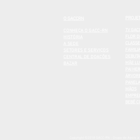
PROJE
O GACCRN
TV GAC
CONHEÇA O GACC-RN
FLOR D
HISTÓRIA
CLASSE
A SEDE
FAMILI
SETORES E SERVIÇOS
DEBUTA
CENTRAL DE DOAÇÕES
MÃE LU
BAZAR
PAI HER
ÁRVORE
PANELA
MÃOS
EMPRE
BEBÊ 
Copyright ©2018 GACC-RN - Grupo de Apoio à Cr