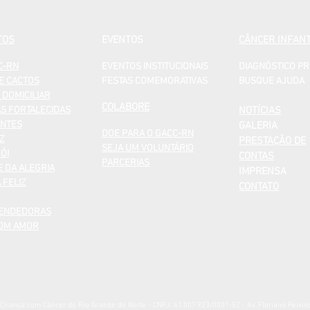
TOS
EVENTOS
CÂNCER INFANT
C-RN
EVENTOS INSTITUCIONAIS
DIAGNÓSTICO P
E CACTOS
FESTAS COMEMORATIVAS
BUSQUE AJUDA
 DOMICILIAR
COLABORE
AS FORTALECIDAS
NOTÍCIAS
NTES
GALERIA
DOE PARA O GACC-RN
Z
PRESTAÇÃO DE
SEJA UM VOLUNTÁRIO
ÓI
CONTAS
PARCERIAS
 DA ALEGRIA
IMPRENSA
 FELIZ
CONTATO
ENDEDORAS
COM AMOR
iança com Câncer do Rio Grande do Norte - CNPJ: 41.007.923/0001-52 - Av. Floriano Peixoto, 3