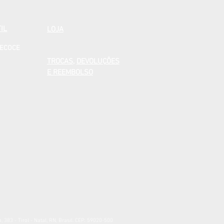
IL
LOJA
RECOCE
TROCAS
,
DEVOLUÇÕES
E REEMBOLSO
83 - Tirol - Natal, RN, Brasil. CEP: 59020-500